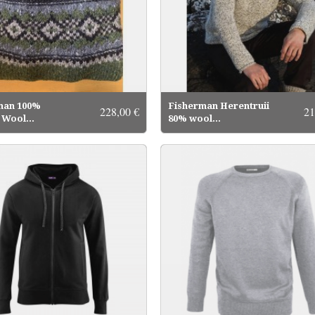
man 100%
Fisherman Herentruii
228,00 €
21
Wool...
80% wool...