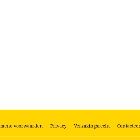
emene voorwaarden
Privacy
Verzakingsrecht
Contactee