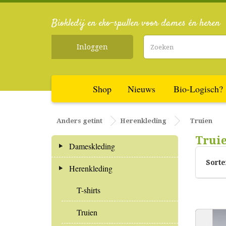
Biokledij en eko-spullen voor dames én heren
Inloggen
Shop
Nieuws
Bio-Logisch?
Anders getint
Herenkleding
Truien
Trui
Dameskleding
Sorte
Herenkleding
T-shirts
Truien