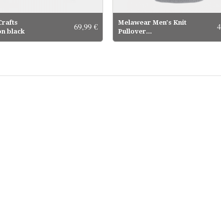
Crafts
Melawear Men's Knit
69,99 €
4
n black
Pullover...