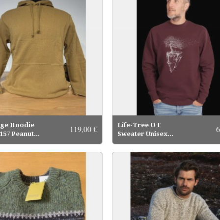
ge Hoodie
Life-Tree O F
119,00 €
6
157 Peanut...
Sweater Unisex...