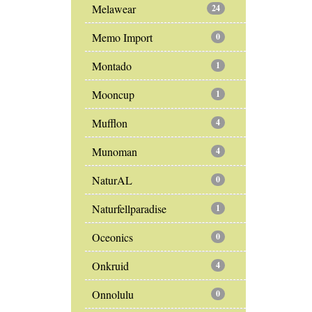
Melawear
24
Memo Import
0
Montado
1
Mooncup
1
Mufflon
4
Munoman
4
NaturAL
0
Naturfellparadise
1
Oceonics
0
Onkruid
4
Onnolulu
0