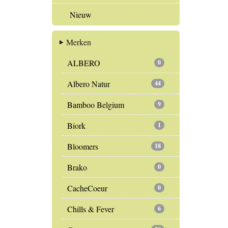
Nieuw
Merken
ALBERO
0
Albero Natur
44
Bamboo Belgium
9
Biork
1
Bloomers
18
Brako
0
CacheCoeur
0
Chills & Fever
6