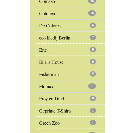
Comazo
28
Cotonea
18
De Colores
6
eco kledij Berlin
7
Efie
0
Ella''s House
0
Fisherman
5
Flomax
11
Froy en Dind
0
Geprinte T-Shirts
1
Green Zoo
1