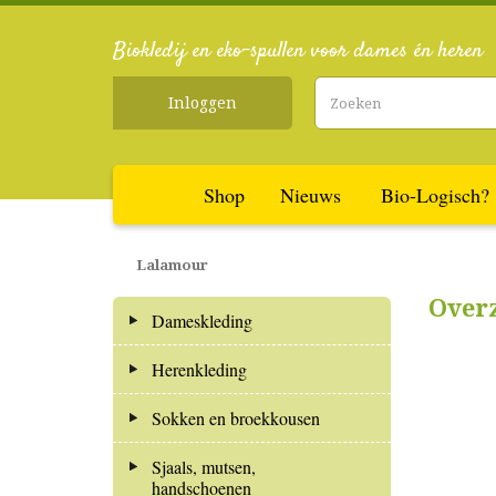
Biokledij en eko-spullen voor dames én heren
Inloggen
Shop
Nieuws
Bio-Logisch?
Lalamour
Over
Dameskleding
Herenkleding
Sokken en broekkousen
Sjaals, mutsen,
handschoenen