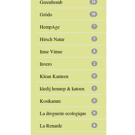
Greenbomb
24
Grödo
30
HempAge
7
Hirsch Natur
5
Imse Vimse
8
Invero
2
Klean Kanteen
0
kledij hennep & katoen
1
Kostkamm
0
La droguerie ecologique
0
La Renarde
8