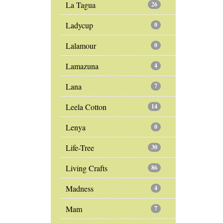
La Tagua
26
Ladycup
0
Lalamour
0
Lamazuna
4
Lana
7
Leela Cotton
14
Lenya
0
Life-Tree
30
Living Crafts
86
Madness
4
Mam
7