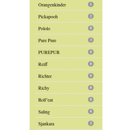
Orangenkinder
1
Pickapooh
2
Pololo
0
Pure Pure
3
PUREPUR
0
Reiff
0
Richter
0
Richy
0
Roll''eat
0
Saling
0
Sjankara
3