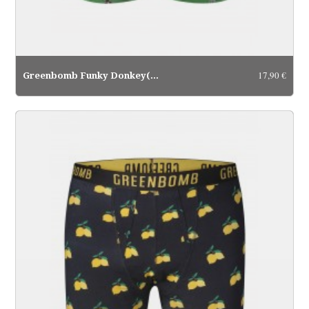
17,90 €
Greenbomb Funky Donkey(Trunk...