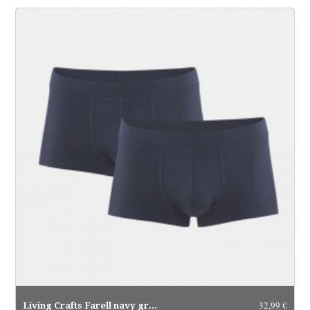
32,99 €
Living Crafts Farell navy graphite