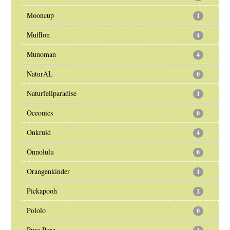
Mooncup
1
Mufflon
4
Munoman
4
NaturAL
0
Naturfellparadise
1
Oceonics
0
Onkruid
4
Onnolulu
0
Orangenkinder
1
Pickapooh
2
Pololo
0
Pure Pure