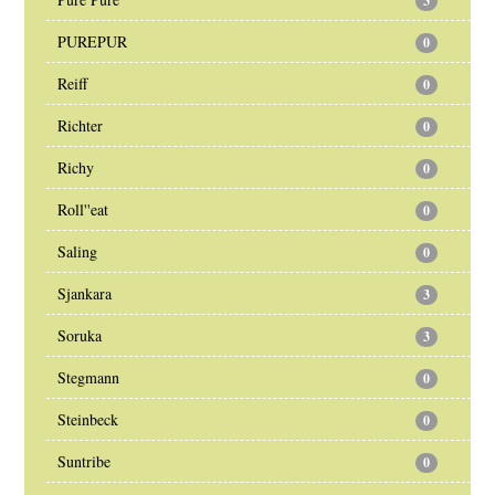
3
PUREPUR
0
Reiff
0
Richter
0
Richy
0
Roll''eat
0
Saling
0
Sjankara
3
Soruka
3
Stegmann
0
Steinbeck
0
Suntribe
0