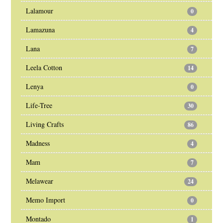
Lalamour
0
Lamazuna
4
Lana
7
Leela Cotton
14
Lenya
0
Life-Tree
30
Living Crafts
86
Madness
4
Mam
7
Melawear
24
Memo Import
0
Montado
1