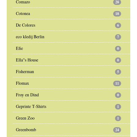
Comazo
28
Cotonea
18
De Colores
6
eco kledij Berlin
7
Efie
0
Ella''s House
0
Fisherman
5
Flomax
11
Froy en Dind
0
Geprinte T-Shirts
1
Green Zoo
1
Greenbomb
24