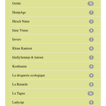
Grödo
30
HempAge
7
Hirsch Natur
5
Imse Vimse
8
Invero
2
Klean Kanteen
0
kledij hennep & katoen
1
Kostkamm
0
La droguerie ecologique
0
La Renarde
8
La Tagua
26
Ladycup
0