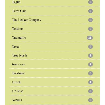
Tagua
0
Terra Gaia
0
The Lekker Company
0
Totsbots
0
Tranquillo
21
Treec
0
True North
1
true story
1
Twalsiree
0
Ulrich
1
Up-Rise
0
Verillis
0