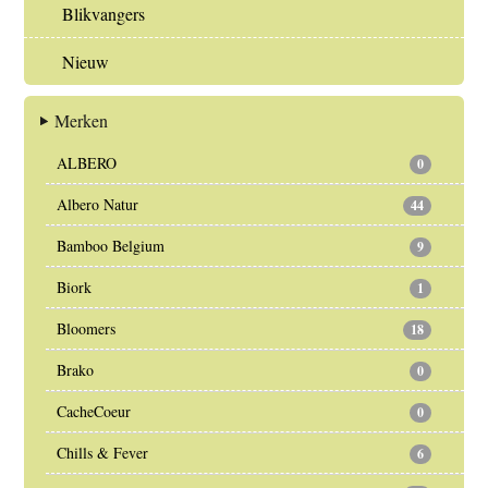
Blikvangers
Nieuw
Merken
ALBERO
0
Albero Natur
44
Bamboo Belgium
9
Biork
1
Bloomers
18
Brako
0
CacheCoeur
0
Chills & Fever
6