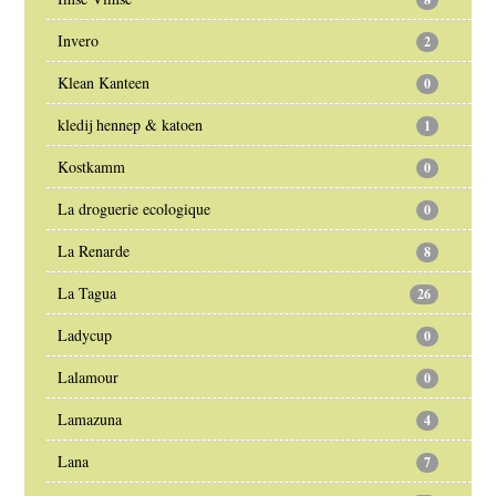
Invero
2
Klean Kanteen
0
kledij hennep & katoen
1
Kostkamm
0
La droguerie ecologique
0
La Renarde
8
La Tagua
26
Ladycup
0
Lalamour
0
Lamazuna
4
Lana
7