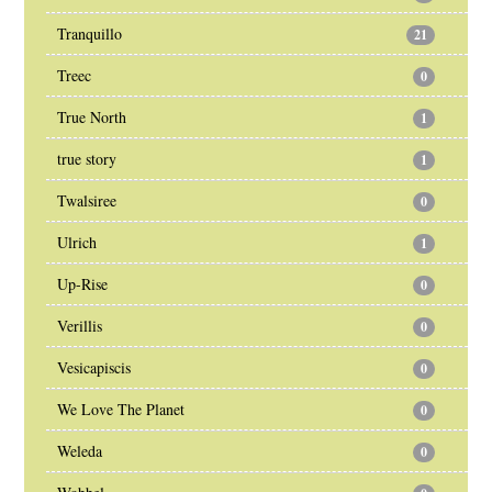
Tranquillo
21
Treec
0
True North
1
true story
1
Twalsiree
0
Ulrich
1
Up-Rise
0
Verillis
0
Vesicapiscis
0
We Love The Planet
0
Weleda
0