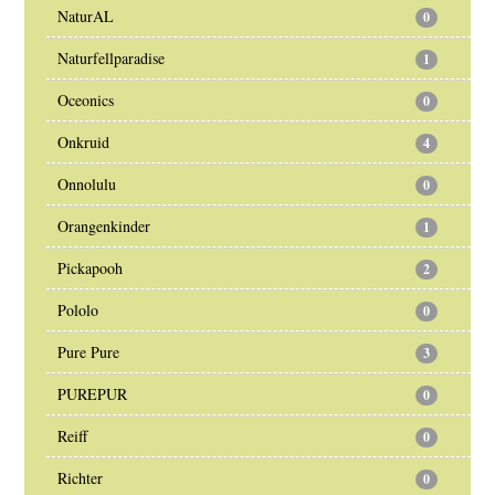
NaturAL
0
Naturfellparadise
1
Oceonics
0
Onkruid
4
Onnolulu
0
Orangenkinder
1
Pickapooh
2
Pololo
0
Pure Pure
3
PUREPUR
0
Reiff
0
Richter
0