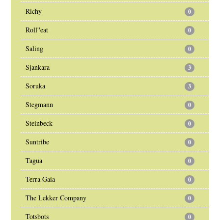
Richy
0
Roll''eat
0
Saling
0
Sjankara
3
Soruka
3
Stegmann
0
Steinbeck
0
Suntribe
0
Tagua
0
Terra Gaia
0
The Lekker Company
0
Totsbots
0