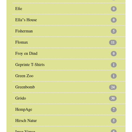
Efie
0
Ella''s House
0
Fisherman
5
Flomax
11
Froy en Dind
0
Geprinte T-Shirts
1
Green Zoo
1
Greenbomb
24
Grödo
30
HempAge
7
Hirsch Natur
5
Imse Vimse
8