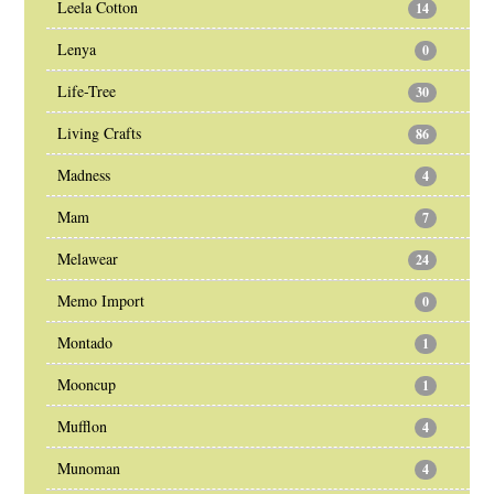
Leela Cotton
14
Lenya
0
Life-Tree
30
Living Crafts
86
Madness
4
Mam
7
Melawear
24
Memo Import
0
Montado
1
Mooncup
1
Mufflon
4
Munoman
4