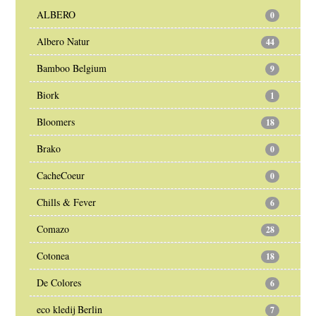
ALBERO
0
Albero Natur
44
Bamboo Belgium
9
Biork
1
Bloomers
18
Brako
0
CacheCoeur
0
Chills & Fever
6
Comazo
28
Cotonea
18
De Colores
6
eco kledij Berlin
7